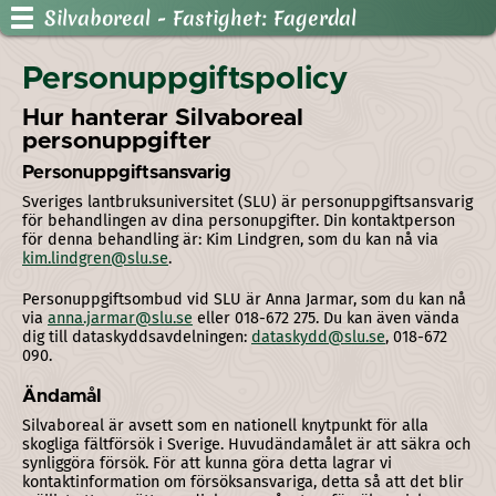
Silvaboreal
- Fastighet: Fagerdal
Personuppgiftspolicy
Hur hanterar Silvaboreal
personuppgifter
Personuppgiftsansvarig
Sveriges lantbruksuniversitet (SLU) är personuppgiftsansvarig
för behandlingen av dina personupgifter. Din kontaktperson
för denna behandling är: Kim Lindgren, som du kan nå via
kim.lindgren@slu.se
.
Personuppgiftsombud vid SLU är Anna Jarmar, som du kan nå
via
anna.jarmar@slu.se
eller 018-672 275. Du kan även vända
dig till dataskyddsavdelningen:
dataskydd@slu.se
, 018-672
090.
Ändamål
Silvaboreal är avsett som en nationell knytpunkt för alla
skogliga fältförsök i Sverige. Huvudändamålet är att säkra och
synliggöra försök. För att kunna göra detta lagrar vi
kontaktinformation om försöksansvariga, detta så att det blir