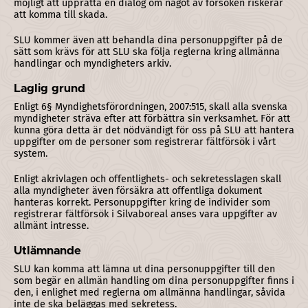
möjligt att upprätta en dialog om något av försöken riskerar
att komma till skada.
SLU kommer även att behandla dina personuppgifter på de
sätt som krävs för att SLU ska följa reglerna kring allmänna
handlingar och myndigheters arkiv.
Laglig grund
Enligt 6§ Myndighetsförordningen, 2007:515, skall alla svenska
myndigheter sträva efter att förbättra sin verksamhet. För att
kunna göra detta är det nödvändigt för oss på SLU att hantera
uppgifter om de personer som registrerar fältförsök i vårt
system.
Enligt akrivlagen och offentlighets- och sekretesslagen skall
alla myndigheter även försäkra att offentliga dokument
hanteras korrekt. Personuppgifter kring de individer som
registrerar fältförsök i Silvaboreal anses vara uppgifter av
allmänt intresse.
Utlämnande
SLU kan komma att lämna ut dina personuppgifter till den
som begär en allmän handling om dina personuppgifter finns i
den, i enlighet med reglerna om allmänna handlingar, såvida
inte de ska beläggas med sekretess.